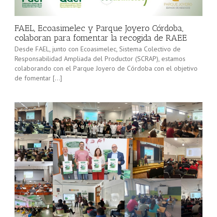
minorista”
Sevilla junto
(convocatoria
[…]
2025), pone
FAEL, Ecoasimelec y Parque Joyero Córdoba,
en marcha a
colaboran para fomentar la recogida de RAEE
lo […]
Desde FAEL, junto con Ecoasimelec, Sistema Colectivo de
Responsabilidad Ampliada del Productor (SCRAP), estamos
colaborando con el Parque Joyero de Córdoba con el objetivo
de fomentar […]