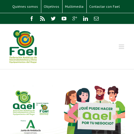
Quiénes somos
Objetivos
Multimedia
Contactar con Fael