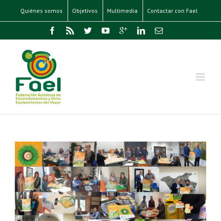
Quiénes somos
Objetivos
Multimedia
Contactar con Fael
s