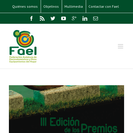
Quiénes somos
Objetivos
Multimedia
Contactar con Fael
I