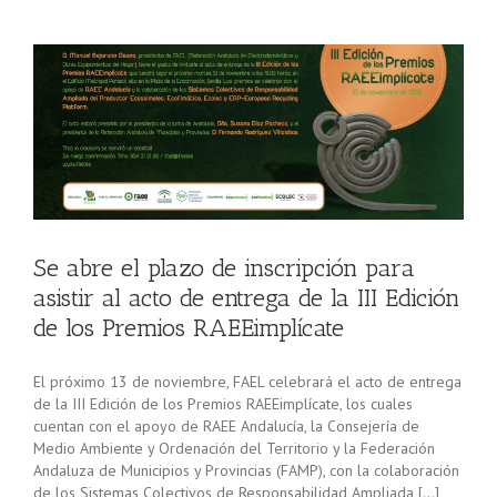
al
Se abre el plazo de inscripción para
asistir al acto de entrega de la III Edición
de los Premios RAEEimplícate
El próximo 13 de noviembre, FAEL celebrará el acto de entrega
de la III Edición de los Premios RAEEimplícate, los cuales
cuentan con el apoyo de RAEE Andalucía, la Consejería de
Medio Ambiente y Ordenación del Territorio y la Federación
Andaluza de Municipios y Provincias (FAMP), con la colaboración
de los Sistemas Colectivos de Responsabilidad Ampliada […]