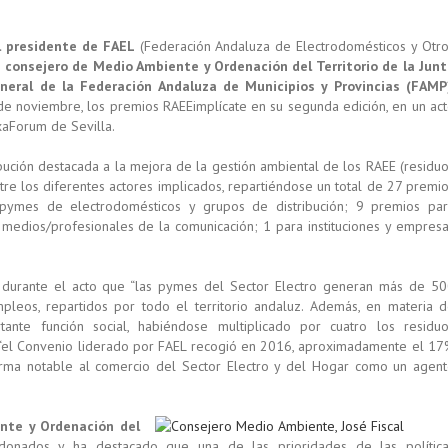
l presidente de FAEL
(Federación Andaluza de Electrodomésticos y Otr
l
consejero de Medio Ambiente y Ordenación del Territorio de la Jun
eneral de la Federación Andaluza de Municipios y Provincias (FAMP
de noviembre, los premios RAEEimplícate en su segunda edición, en un ac
ixaForum de Sevilla.
bución destacada a la mejora de la gestión ambiental de los RAEE (residu
ntre los diferentes actores implicados, repartiéndose un total de 27 premi
pymes de electrodomésticos y grupos de distribución; 9 premios pa
 medios/profesionales de la comunicación; 1 para instituciones y empres
ó durante el acto que “las pymes del Sector Electro generan más de 5
leos, repartidos por todo el territorio andaluz. Además, en materia 
tante función social, habiéndose multiplicado por cuatro los residu
e “el Convenio liderado por FAEL recogió en 2016, aproximadamente el 1
forma notable al comercio del Sector Electro y del Hogar como un agen
nte y Ordenación del
ardonados y ha destacado que una de las prioridades de las polític