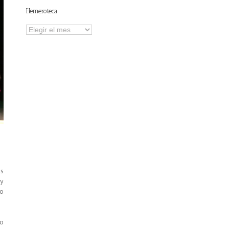
Hemeroteca
Hemeroteca
as
 y
io
io