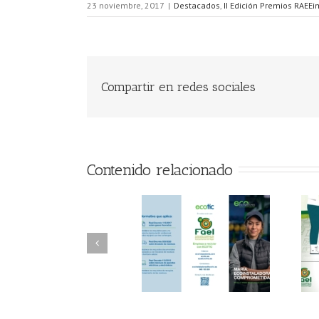
23 noviembre, 2017
|
Destacados
,
II Edición Premios RAEEi
Compartir en redes sociales
Contenido relacionado
FAEL/AAEL y
FAEL, Ecoasimelec y
Fundación ECOTIC
Parque Joyero
Clima ponen en
Córdoba, colaboran
marcha la 2ª edición
para fomentar la