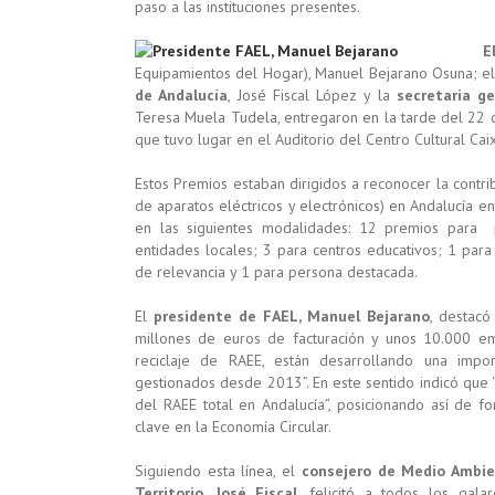
paso a las instituciones presentes.
E
Equipamientos del Hogar), Manuel Bejarano Osuna; e
de Andalucía
, José Fiscal López y la
secretaria g
Teresa Muela Tudela, entregaron en la tarde del 22 
que tuvo lugar en el Auditorio del Centro Cultural Ca
Estos Premios estaban dirigidos a reconocer la contri
de aparatos eléctricos y electrónicos) en Andalucía e
en las siguientes modalidades: 12 premios para 
entidades locales; 3 para centros educativos; 1 para
de relevancia y 1 para persona destacada.
El
presidente de FAEL, Manuel Bejarano
, destac
millones de euros de facturación y unos 10.000 emp
reciclaje de RAEE, están desarrollando una impor
gestionados desde 2013”. En este sentido indicó qu
del RAEE total en Andalucía”, posicionando así de 
clave en la Economía Circular.
Siguiendo esta línea, el
consejero de Medio Ambie
Territorio, José Fiscal
, felicitó a todos los gal