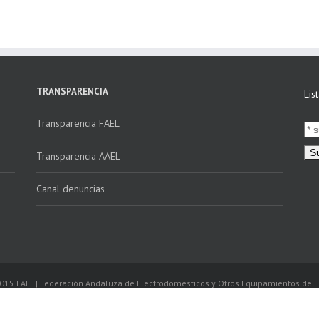
Andalucía a través
Verifactu»
de la campaña
“Educando en
Verde”
TRANSPARENCIA
Lis
Transparencia FAEL
Transparencia AAEL
Canal denuncias
2015 FAEL | Federación Andaluza de Electrodomésticos y Otros Equipamientos del 