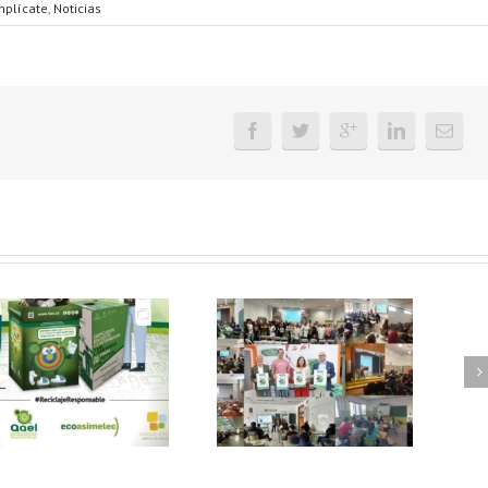
mplícate
,
Noticias
FAEL, junto con
Ya disponible el
Ecoasimelec, visitan
vídeo Webinar
16 centros
«Facturación
educativos en
Electrónica vs