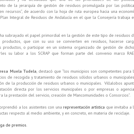
to de la jerarquía de gestión de residuos promulgada por las polític
e en recursos”, de acuerdo con la hoja de ruta europea hacia una econom
 Plan Integral de Residuos de Andalucía en el que la Consejería trabaja 
 ha subrayado el papel primordial en la gestión de este tipo de residuos 
productos, que con su uso se convierten en residuos, hacerse car
 productos, o participar en un sistema organizado de gestión de dich
erles su labor a los SCRAP que forman parte del convenio marco RA
eresa Muela Tudela
, destacó que “los municipios son competentes para 
icios de recogida y tratamiento de residuos sólidos urbanos o municipales
ción de la producción de residuos urbanos o municipales. Villalobos apun
estación directa por los servicios municipales o por empresas o agenci
a la prestación del servicio, creación de Mancomunidades o Consorcios”.
orprendió a los asistentes con una
representación artística
que invitaba a 
uctas respecto al medio ambiente, y en concreto, en materia de reciclaje.
ega de premios
.