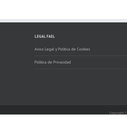
del “Programa ECO-
recogida de RAEE
INSTALADORES”
LEGAL FAEL
Aviso Legal y Política de Cookies
Política de Privacidad
Copyright 