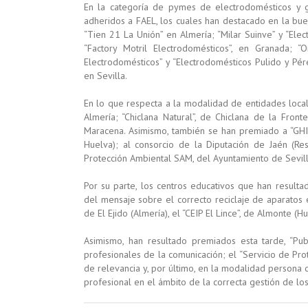
En la categoría de pymes de electrodomésticos y gr
adheridos a FAEL, los cuales han destacado en la bue
“Tien 21 La Unión” en Almería; “Milar Suinve” y “Ele
“Factory Motril Electrodomésticos”, en Granada; 
Electrodomésticos” y “Electrodomésticos Pulido y Pére
en Sevilla.
En lo que respecta a la modalidad de entidades local
Almería; “Chiclana Natural”, de Chiclana de la Front
Maracena. Asimismo, también se han premiado a “GHI
Huelva); al consorcio de la Diputación de Jaén (Re
Protección Ambiental SAM, del Ayuntamiento de Sevill
Por su parte, los centros educativos que han resulta
del mensaje sobre el correcto reciclaje de aparatos e
de El Ejido (Almería), el “CEIP El Lince”, de Almonte (
Asimismo, han resultado premiados esta tarde, “Pu
profesionales de la comunicación; el “Servicio de Pro
de relevancia y, por último, en la modalidad persona 
profesional en el ámbito de la correcta gestión de lo