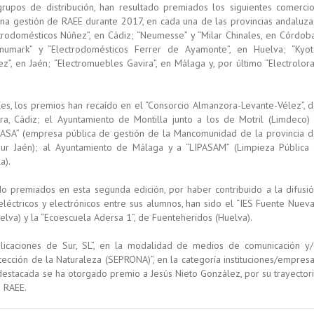
upos de distribución, han resultado premiados los siguientes comerci
na gestión de RAEE durante 2017, en cada una de las provincias andaluza
ctrodomésticos Núñez”, en Cádiz; “Neumesse” y “Milar Chinales, en Córdob
“Onumark” y “Electrodomésticos Ferrer de Ayamonte”, en Huelva; “Kyo
z”, en Jaén; “Electromuebles Gavira”, en Málaga y, por último “Electrolora
es, los premios han recaído en el “Consorcio Almanzora-Levante-Vélez”, 
era, Cádiz; el Ayuntamiento de Montilla junto a los de Motril (Limdeco)
ASA” (empresa pública de gestión de la Mancomunidad de la provincia 
sur Jaén); al Ayuntamiento de Málaga y a “LIPASAM” (Limpieza Pública
a).
do premiados en esta segunda edición, por haber contribuido a la difusi
léctricos y electrónicos entre sus alumnos, han sido el “IES Fuente Nueva
Huelva) y la “Ecoescuela Adersa 1”, de Fuenteheridos (Huelva).
blicaciones de Sur, SL”, en la modalidad de medios de comunicación y
tección de la Naturaleza (SEPRONA)”, en la categoría instituciones/empres
destacada se ha otorgado premio a Jesús Nieto González, por su trayector
s RAEE.