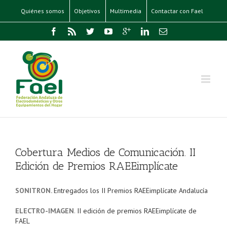
Quiénes somos
Objetivos
Multimedia
Contactar con Fael
Cobertura Medios de Comunicación. II
Edición de Premios RAEEimplícate
SONITRON.
Entregados los II Premios RAEEimplícate Andalucía
ELECTRO-IMAGEN
.
II edición de premios RAEEimplícate de
FAEL