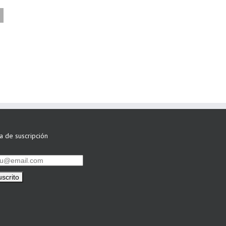
FAEL/AAEL y
ASWO IBÉRICA
siguen apostando
por su Colaboración
ta de suscripción