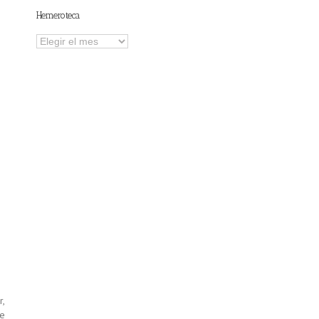
Hemeroteca
Hemeroteca
r,
de