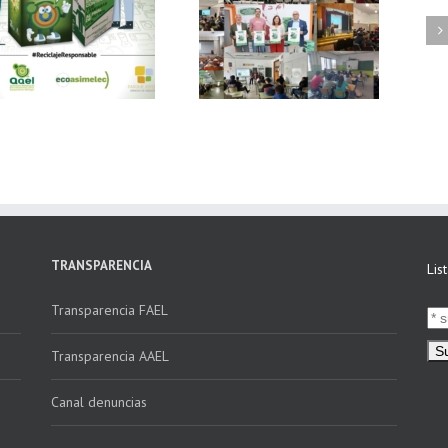
FAEL, junto con
Ya disponible el
Ecoasimelec, visitan
vídeo Webinar
16 centros
«Facturación
educativos en
Electrónica vs
Andalucía a través
Verifactu»
de la campaña
“Educando en
Verde”
TRANSPARENCIA
Lis
Transparencia FAEL
Transparencia AAEL
Canal denuncias