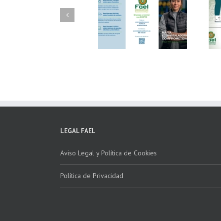
FAEL/AAEL y
FAEL, Ecoasimelec y
Fundación ECOTIC
Parque Joyero
Clima ponen en
Córdoba, colaboran
marcha la 2ª edición
para fomentar la
del “Programa ECO-
recogida de RAEE
INSTALADORES”
LEGAL FAEL
Aviso Legal y Política de Cookies
Política de Privacidad