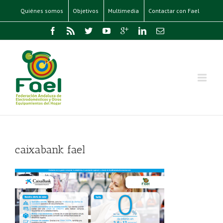
Quiénes somos
Objetivos
Multimedia
Contactar con Fael
caixabank fael