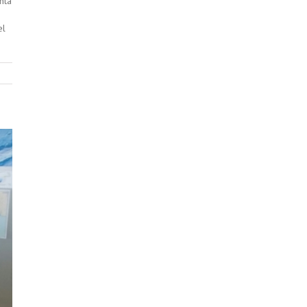
nta
el