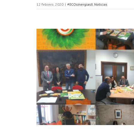
12 febrero, 2020
|
#ECOsinergiasII
,
Noticias
s andaluces