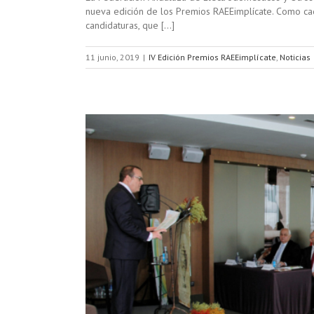
nueva edición de los Premios RAEEimplícate. Como cada
candidaturas, que […]
11 junio, 2019
|
IV Edición Premios RAEEimplícate
,
Noticias
y Otros
s