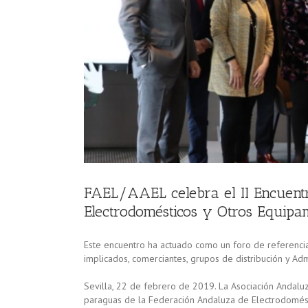
sticos y
ctos
FAEL/AAEL celebra el II Encuentr
Electrodomésticos y Otros Equipa
Este encuentro ha actuado como un foro de referencia 
implicados, comerciantes, grupos de distribución y Adm
Sevilla, 22 de febrero de 2019. La Asociación Andalu
paraguas de la Federación Andaluza de Electrodomést