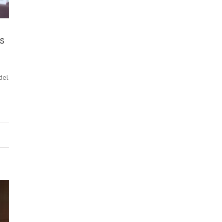
s
del