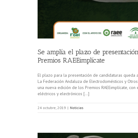
Se amplía el plazo de presentación
Premios RAEEimplícate
El plazo para la presentación de candidaturas queda
La Federación Andaluza de Electrodomésticos y Otros
una nueva edición de los Premios RAEEimplícate, con 
eléctricos y electrónicos […]
24 octubre, 2019
|
Noticias