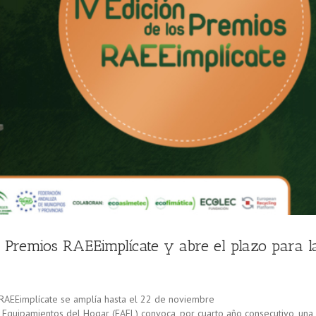
 Premios RAEEimplícate y abre el plazo para l
s RAEEimplícate se amplía hasta el 22 de noviembre
Equipamientos del Hogar (FAEL) convoca, por cuarto año consecutivo, una