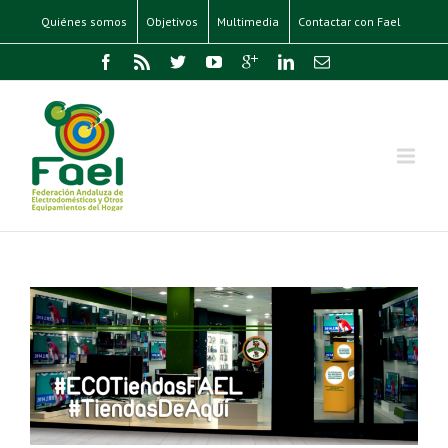
Quiénes somos
Objetivos
Multimedia
Contactar con Fael